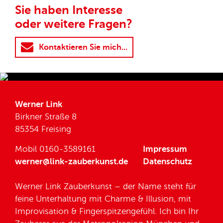
Sie haben Interesse
oder weitere Fragen?
Kontaktieren Sie mich...
Werner Link
Birkner Straße 8
85354 Freising
Mobil 0160-3589161
Impressum
werner@link-zauberkunst.de
Datenschutz
Werner Link Zauberkunst – der Name steht für
feine Unterhaltung mit Charme & Illusion, mit
Improvisation & Fingerspitzengefühl. Ich bin Ihr